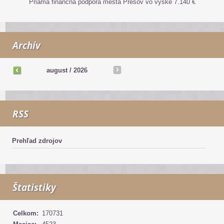
Priama finančná podpora mesta Prešov vo výške 7.140 €
Archív
august /
2026
RSS
Prehľad zdrojov
Štatistiky
Celkom:
170731