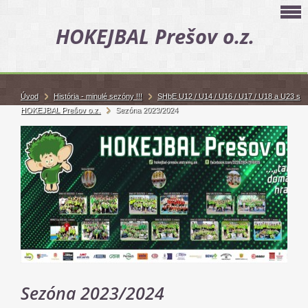
HOKEJBAL Prešov o.z.
Úvod
História - minulé sezóny !!!
SHbE U12 / U14 / U16 / U17 / U18 a U23 s
HOKEJBAL Prešov o.z.
Sezóna 2023/2024
Sezóna 2023/2024