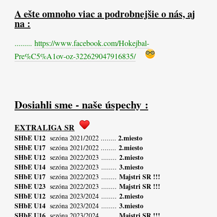
A ešte omnoho viac a podrobnejšie o nás, aj
na :
.........
https://www.facebook.com/Hokejbal-
Pre%C5%A1ov-oz-322629047916835/
Dosiahli sme - naše úspechy
:
EXTRALIGA SR
SHbE U12
2.miesto
sezóna 2021/2022 ........
SHbE U17
2.miesto
sezóna 2021/2022 ........
SHbE U12
2.miesto
sezóna 2022/2023 ........
SHbE U14
3.miesto
sezóna 2022/2023 ........
SHbE U17
Majstri SR !!!
sezóna 2022/2023 ........
SHbE U23
Majstri SR !!!
sezóna 2022/2023 ........
SHbE U12
2.miesto
sezóna 2023/2024 ........
SHbE U14
3.miesto
sezóna 2023/2024 ........
SHbE U16
Majstri SR !!!
sezóna 2023/2024 ........