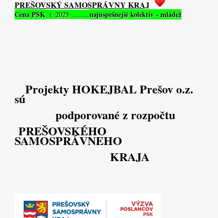
PREŠOVSKÝ SAMOSPRÁVNY KRAJ
Cena PSK
najúspešnejší kolektív - mládež
r. 2025 ........
Projekty HOKEJBAL Prešov o.z.
sú
podporované z rozpočtu
PREŠOVSKÉHO
SAMOSPRÁVNEHO
KRAJA