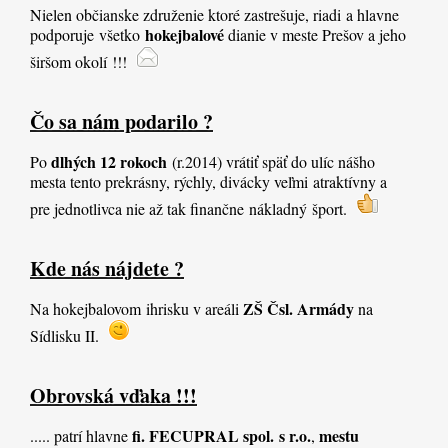
Nielen občianske združenie ktoré zastrešuje, riadi a hlavne
hokejbalové
podporuje všetko
dianie v meste Prešov a jeho
širšom okolí
!!!
Čo sa nám podarilo ?
dlhých 12 rokoch
Po
(r.2014) vrátiť späť do ulíc nášho
mesta tento prekrásny, rýchly, divácky veľmi atraktívny a
pre jednotlivca nie až tak finančne nákladný šport.
Kde nás nájdete ?
ZŠ Čsl. Armády
Na hokejbalovom ihrisku v areáli
na
Sídlisku II.
Obrovská vďaka !!!
fi. FECUPRAL spol. s r.o.
mestu
..... patrí hlavne
,