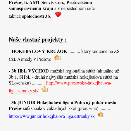
Prešov
fi. AMT Servis s.r.o.
Prešovskému
,
,
samosprávnemu kraju
a v neposlednom rade
spoločnosti 3b
taktiež
.
Naše vlastné projekty :
HOKEBALOVÝ KRÚŽOK
-
.......... ktorý vedieme na ZŠ
Čsl. Armády v Prešove
3b HbL VÝCHOD
-
mužská regionálna súťaž (aktuálne už
3b 1. SHbL - druhá najvyššia mužská hokejbalová súťaž na
SLovensku) ...........
http://www.presovska-hokejbalova-
liga.estranky.sk/
3b JUNIOR Hokejbalová liga o Putovný pohár mesta
-
Prešov
súťaž žiakov základných škôl (prerušená) .
........
http://www.junior-hokejbalova-liga.estranky.sk