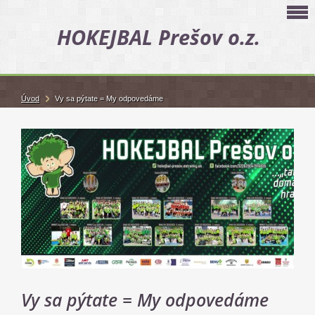
HOKEJBAL Prešov o.z.
Úvod
Vy sa pýtate = My odpovedáme
Vy sa pýtate = My odpovedáme