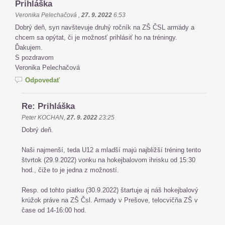
Prihláška
Veronika Pelechačová
,
27. 9. 2022
6:53
Dobrý deň, syn navštevuje druhý ročník na ZŠ ČSL armády a
chcem sa opýtat, či je možnosť prihlásiť ho na tréningy.
Ďakujem.
S pozdravom
Veronika Pelechačová
Odpovedať
Re: Prihláška
Peter KOCHAN
,
27. 9. 2022
23:25
Dobrý deň.
Naši najmenší, teda U12 a mladší majú najbližší tréning tento
štvrtok (29.9.2022) vonku na hokejbalovom ihrisku od 15:30
hod., čiže to je jedna z možností.
Resp. od tohto piatku (30.9.2022) štartuje aj náš hokejbalový
krúžok práve na ZŠ Čsl. Armady v Prešove, telocvičňa ZŠ v
čase od 14-16:00 hod.