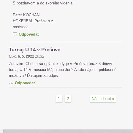
S pozdravom a do skorého videnia
Peter KOCHAN
HOKEJBAL Prešov o.z.
predseda
Odpovedať
Turnaj Ú 14 v Prešove
Ciko
,
8. 5. 2022
10:32
Zdravím. Chcem sa opýtať kedy je v Prešove teraz 3 dňový
turnaj Ú 14.V mesiaci Máj alebo Jun? A kde nájdem prihlásené
mužstva? Ďakujem za odpis
Odpovedať
1
2
Následující »