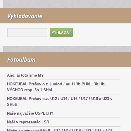
Vyhľadávanie
Fotoalbum
Áno, aj toto sme MY
HOKEJBAL Prešov o.z. juniori / muži 3b PHbL, 3b HbL
VÝCHOD resp. 3b 1.SHbL
HOKEJBAL Prešov o.z. U12 / U14 / U16 / U17 / U18 a U23 v
SHbE
Naše najväčšie ÚSPECHY
Naši v reprezentácii SR
Niečo zo zápasov SHbE - U12 / U14 / U16 / U17 / U18 a U23