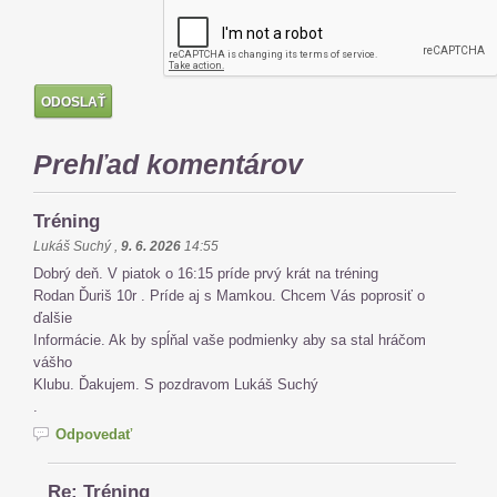
Prehľad komentárov
Tréning
Lukáš Suchý
,
9. 6. 2026
14:55
Dobrý deň. V piatok o 16:15 príde prvý krát na tréning
Rodan Ďuriš 10r . Príde aj s Mamkou. Chcem Vás poprosiť o
ďalšie
Informácie. Ak by spĺňal vaše podmienky aby sa stal hráčom
vášho
Klubu. Ďakujem. S pozdravom Lukáš Suchý
.
Odpovedať
Re: Tréning