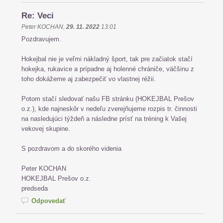
Re: Veci
Peter KOCHAN
,
29. 11. 2022
13:01
Pozdravujem.
Hokejbal nie je veľmi nákladný šport, tak pre začiatok stačí
hokejka, rukavice a prípadne aj holenné chrániče, väčšinu z
toho dokážeme aj zabezpečiť vo vlastnej réžii.
Potom stačí sledovať našu FB stránku (HOKEJBAL Prešov
o.z.), kde najneskôr v nedeľu zverejňujeme rozpis tr. činnosti
na nasledujúci týždeň a následne prísť na tréning k Vašej
vekovej skupine.
S pozdravom a do skorého videnia
Peter KOCHAN
HOKEJBAL Prešov o.z.
predseda
Odpovedať