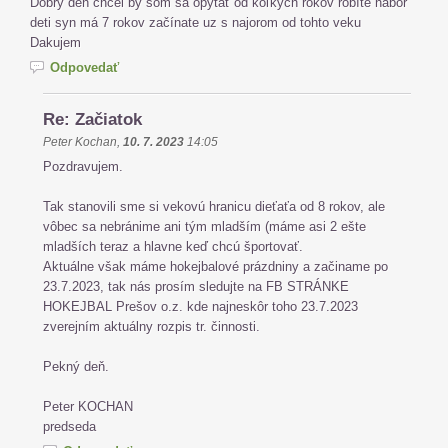
Dobrý deň chcel by som sa opýtať od koľkých rokov robíte nabor
deti syn má 7 rokov začínate uz s najorom od tohto veku
Dakujem
Odpovedať
Re: Začiatok
Peter Kochan
,
10. 7. 2023
14:05
Pozdravujem.
Tak stanovili sme si vekovú hranicu dieťaťa od 8 rokov, ale
vôbec sa nebránime ani tým mladším (máme asi 2 ešte
mladších teraz a hlavne keď chcú športovať.
Aktuálne však máme hokejbalové prázdniny a začiname po
23.7.2023, tak nás prosím sledujte na FB STRÁNKE
HOKEJBAL Prešov o.z. kde najneskôr toho 23.7.2023
zverejním aktuálny rozpis tr. činnosti.
Pekný deň.
Peter KOCHAN
predseda