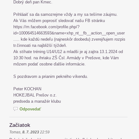
Dobrý deň pan Kmec.
Prihláaiť sa da samozrejme vždy a my sa tešíme záujmu.
Ak Vás môžem poprosiť sledovať našu FB stránku
https://m.facebook.com/profile.php/?
id=100064514663593&name=xhp_nt__fb__action__open_user
..... kde každú nedeľu (najneskôr doobedu) zverejňujem rozpis
tr.činnoati na najbližší týždeň.
Ak stíhate tréning U14/U12 a mladši je aj zajtra 13.1.2024 od
10:30 hod. na ihriaku ZŠ Čsl. Armády v Prešove, kde Vám
môzem podať osobne ďalšie informácie.
S pozdravom a prianim pekného víkendu.
Peter KOCHAN
HOKEJBAL Prešov o.z.
predseda a manažér klubu
Odpovedať
Začiatok
Tomas
,
8. 7. 2023
22:59