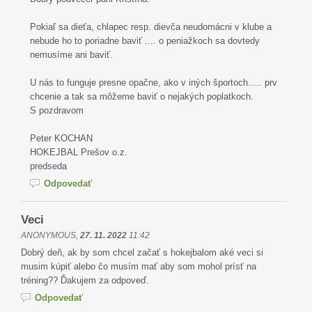
Pokiaľ sa dieťa, chlapec resp. dievča neudomácni v klube a
nebude ho to poriadne baviť .... o peniažkoch sa dovtedy
nemusíme ani baviť.
U nás to funguje presne opačne, ako v iných športoch..... prv
chcenie a tak sa môžeme baviť o nejakých poplatkoch.
S pozdravom
Peter KOCHAN
HOKEJBAL Prešov o.z.
predseda
Odpovedať
Veci
ANONYMOUS
,
27. 11. 2022
11:42
Dobrý deň, ak by som chcel začať s hokejbalom aké veci si
musim kúpiť alebo čo musím mať aby som mohol prísť na
tréning?? Ďakujem za odpoveď.
Odpovedať