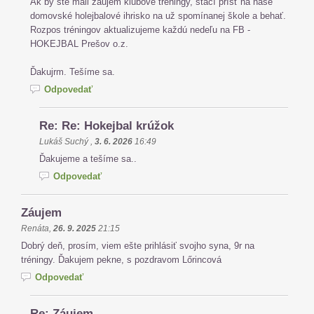
Ak by ste mali záujem klubové tréningy, stačí prísť na naše
domovské holejbalové ihrisko na už spomínanej škole a behať.
Rozpos tréningov aktualizujeme každú nedeľu na FB -
HOKEJBAL Prešov o.z.
Ďakujrm. Tešíme sa.
Odpovedať
Re: Re: Hokejbal krúžok
Lukáš Suchý
,
3. 6. 2026
16:49
Ďakujeme a tešíme sa..
Odpovedať
Záujem
Renáta
,
26. 9. 2025
21:15
Dobrý deň, prosím, viem ešte prihlásiť svojho syna, 9r na
tréningy. Ďakujem pekne, s pozdravom Lőrincová
Odpovedať
Re: Záujem