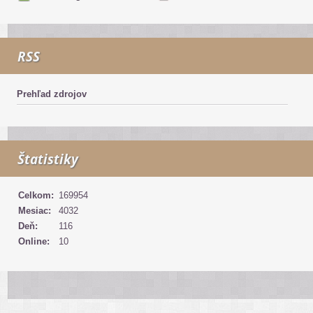
RSS
Prehľad zdrojov
Štatistiky
Celkom:
169954
Mesiac:
4032
Deň:
116
Online:
10