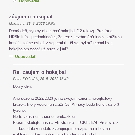
Odpovedať
záujem o hokejbal
Marianna
,
25. 5. 2023
10:05
Dobrý deň, syn by chcel hrať hokejbal (12 rokov). Prosím o
bližšie info.. predpokladám, že teraz sezóna (tréningov, krúžkov)
končí.. začne asi až v septembri.. či sa mýlim? mohol by s
hokejbalom začať už teraz v júni?
Odpovedať
Re: záujem o hokejbal
Peter KOCHAN
,
28. 5. 2023
16:43
Dobrý deň.
Áno sezóna 2022/2023 je na svojom konci a hokejbalový
kružok, ktorý vedieme na ZŠ Čsl.Armády bude končiť už o 3
týždne.
No to však není žiadnou prekázkou.
Prosím sledujte nás na FB stranke - HOKEJBAL Presov o.z.
.....kde stale v nedeľu zverejňujeme rozpis tréninhov na
najbližši týždeň a potom už stačí len prísť a behať.