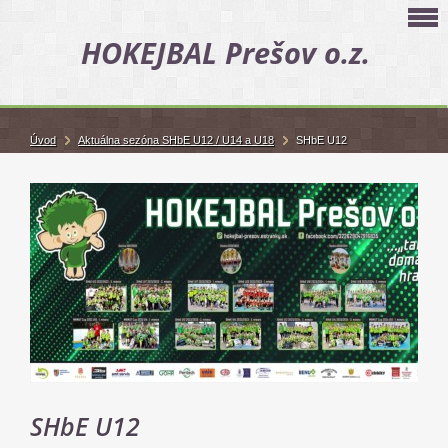
HOKEJBAL Prešov o.z.
Úvod
Aktuálna sezóna SHbE U12 / U14 a U18
SHbE U12
SHbE U12