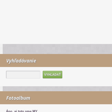
Vyhľadávanie
Fotoalbum
Áno, aj toto sme MY