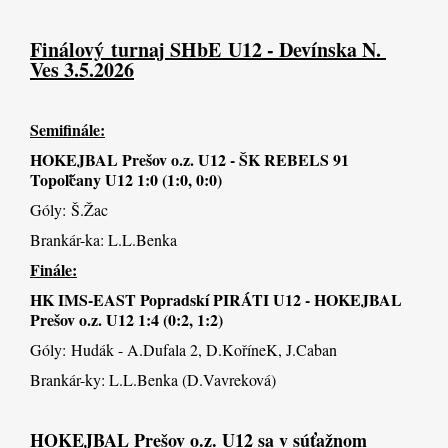
Finálový turnaj SHbE U12 - Devínska N. 
Ves 3.5.2026
Semifinále:
HOKEJBAL Prešov o.z. U12 - 
ŠK REBELS 91 
Topoľčany
 U12 1:0 (1:0, 0:0) 
Góly: Š.Žac 
Brankár-ka: L.L.Benka
Finále
:
HK IMS-EAST Popradskí PIRÁTI U12 - HOKEJBAL 
Prešov o.z. U12 1:4 (0:2, 1:2)
Góly: Hudák - A.Dufala 2, D.KoříneK, J.Caban
Brankár-ky: L.L.Benka
 (D.Vavreková)
HOKEJBAL Prešov o.z. U12 sa v súťažnom 